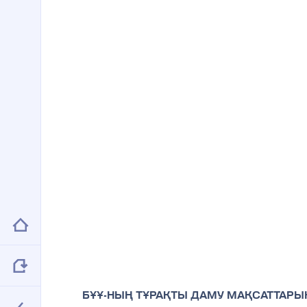
БҰҰ-НЫҢ ТҰРАҚТЫ ДАМУ МАҚСАТТАРЫН