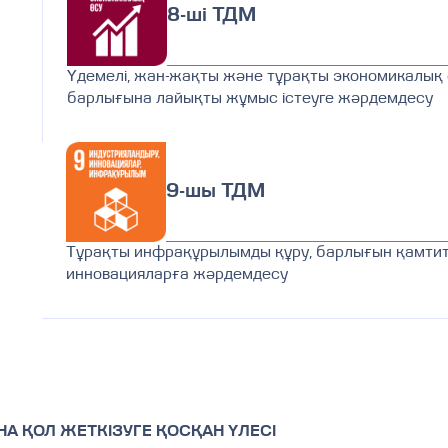
8-ші ТДМ
Үдемелі, жан-жақты және тұрақты экономикалық ө
барлығына лайықты жұмыс істеуге жәрдемдесу
9-шы ТДМ
Тұрақты инфрақұрылымды құру, барлығын қамтит
инновацияларға жәрдемдесу
А ҚОЛ ЖЕТКІЗУГЕ ҚОСҚАН ҮЛЕСІ