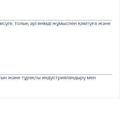
суге, толық әрі өнімді жұмыспен қамтуға және
ын және тұрақты индустрияландыру мен