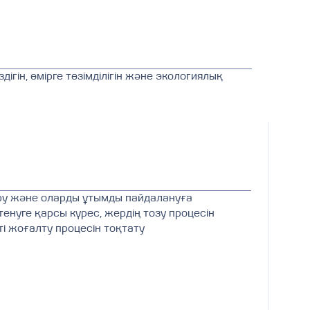
ігін, өмірге төзімділігін және экологиялық
ру және оларды ұтымды пайдалануға
нуге қарсы күрес, жердің тозу процесін
ті жоғалту процесін тоқтату