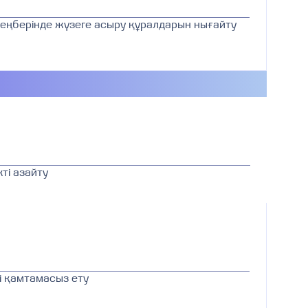
шеңберінде жүзеге асыру құралдарын нығайту
ті азайту
і қамтамасыз ету