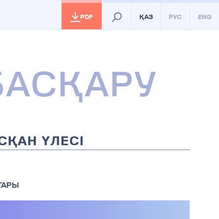
PDF
ҚАЗ
РУС
ENG
БАСҚАРУ
СҚАН ҮЛЕСІ
ТАРЫ