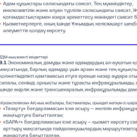
Адам құқықтары саласындағы саясат, Тең мүмкіндіктер,
инклюзивтілік және алуан түрлілік саласындағы саясат, Же
қоғамдастықтармен өзара әрекеттесу жөніндегі саясат бе
Қызметкерлерге, оның ішінде Ұжымдық келісімшарт шеңб
әлеуметтік қолдау көрсету.
ТДМ-ның өзекті міндеттері
9.1
Экономикалық дамуды және адамдардың әл-ауқатын қ
мақсатында, барлық адамдар үшін арзан және тең құқықт
қолжетімділікті қамтамасыз етуге ерекше назар аудара от
сапалы, сенімді, орнықты және тұрақты инфрақұрылымды,
ішінде өңірлік және трансшекаралық инфрақұрылымды дам
«Қазақтелеком» АҚ-ның жобалары, бастамалары, орындап жатқан іс-шар
«Тазарту» бағдарламасын іске асыру — желілік инфрақұ
жаңғыртуға бағытталған;
«SAPA+» бағдарламасын іске асыру — қызмет көрсету с
арттыру мақсатында пайдаланушылардың маршрутизато
жаңартуға бағытталған.