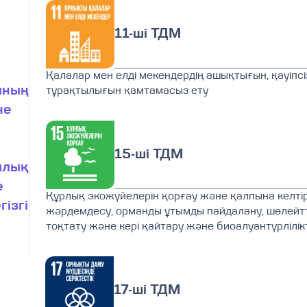
11-ші ТДМ
Қалалар мен елді мекендердің ашықтығын, қауіпсізд
ының
тұрақтылығын қамтамасыз ету
не
15-ші ТДМ
ялық
е
Құрлық экожүйелерін қорғау және қалпына келті
гізгі
жәрдемдесу, орманды ұтымды пайдалану, шөлейтте
тоқтату және кері қайтару және биоалуантүрлілік
17-ші ТДМ