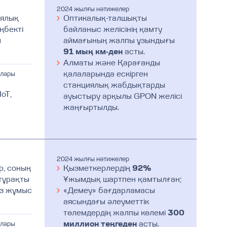
2024 жылғы нәтижелер
иялық
Оптикалық-талшықты
ңбекті
байланыс желісінің қамту
ы
аймағының жалпы ұзындығы
91 мың км-ден
асты.
Алматы және Қарағанды
қалаларында ескірген
алары
станциялық жабдықтарды
oT,
ауыстыру арқылы GPON желісі
жаңғыртылды.
2024 жылғы нәтижелер
р, соның
Қызметкерлердің
92%
 тұрақты
Ұжымдық шартпен қамтылған;
із жұмыс
«Демеу» бағдарламасы
аясындағы әлеуметтік
төлемдердің жалпы көлемі
300
миллион теңгеден
асты.
алары