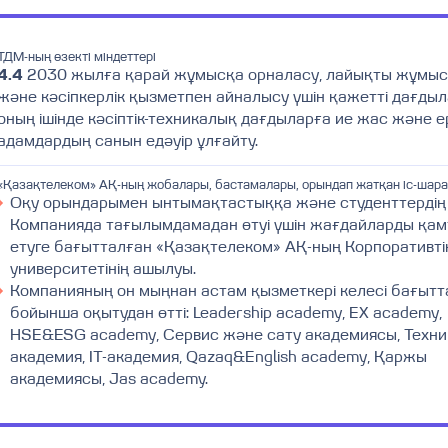
ТДМ-ның өзекті міндеттері
4.4
2030 жылға қарай жұмысқа орналасу, лайықты жұмыс
және кәсіпкерлік қызметпен айналысу үшін қажетті дағдыл
оның ішінде кәсіптік-техникалық дағдыларға ие жас және 
адамдардың санын едәуір ұлғайту.
«Қазақтелеком» АҚ-ның жобалары, бастамалары, орындап жатқан іс-шар
Оқу орындарымен ынтымақтастыққа және студенттердің
Компанияда тағылымдамадан өтуі үшін жағдайларды қа
етуге бағытталған «Қазақтелеком» АҚ-ның Корпоративті
университетінің ашылуы.
Компанияның он мыңнан астам қызметкері келесі бағытт
бойынша оқытудан өтті: Leadership academy, EX academy,
HSE&ESG academy, Сервис және сату академиясы, Техн
академия, IT-академия, Qazaq&English academy, Қаржы
академиясы, Jas academy.