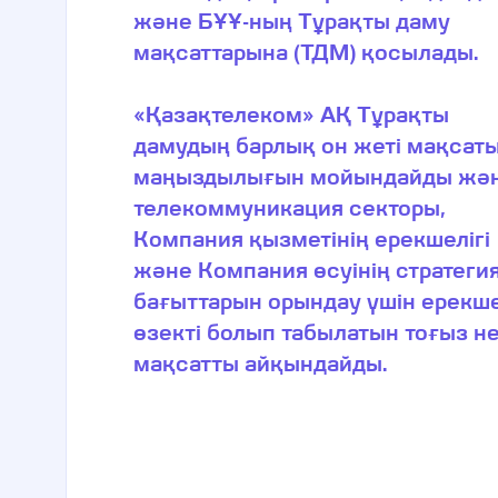
және БҰҰ-ның Тұрақты даму
мақсаттарына (ТДМ) қосылады.
«Қазақтелеком» АҚ Тұрақты
дамудың барлық он жеті мақсат
маңыздылығын мойындайды жә
телекоммуникация секторы,
Компания қызметінің ерекшелігі
және Компания өсуінің стратеги
бағыттарын орындау үшін ­ерекш
өзекті болып табылатын тоғыз ­не
мақсатты айқындайды.