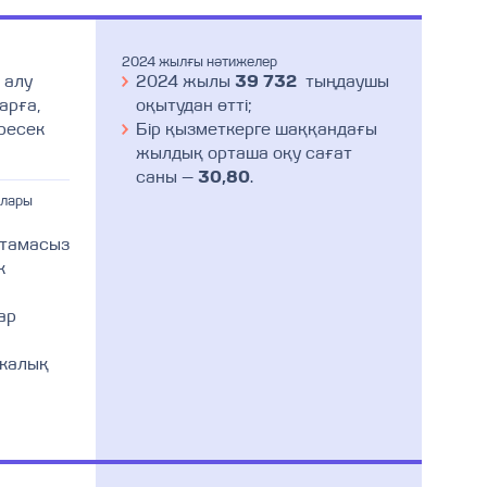
2024 жылғы нәтижелер
 алу
2024 жылы
39 732
тыңдаушы
арға,
оқытудан өтті;
ересек
Бір қызметкерге шаққандағы
жылдық орташа оқу сағат
саны —
30,80
.
алары
мтамасыз
к
ар
икалық