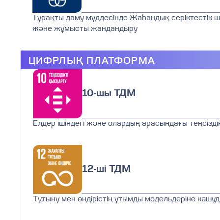
Тұрақты даму мүддесінде Жаһандық серіктестік 
және жұмысты жандандыру
ЦИФРЛЫҚ ПЛАТФОРМА
10-шы ТДМ
Елдер ішіндегі және олардың арасындағы теңсіздік
12-ші ТДМ
Тұтыну мен өндірістің ұтымды модельдеріне көшуд