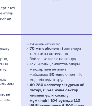
ргілікті
кітілді.
ерінде
2024 жылғы нәтижелер
олдау
70 мың абонентті
заманауи
ы
талшықты-оптикалық
ырып,
байланыс желісіне көшіру.
 оның
Техникалық сипаттамалары
ыту.
жақсартылған жаңа
жабдыққа
50 мың
клиенттің
модемін ауыстыру.
алары
рылымды
49 780 көппәтерлі тұрғын үй
пәтері, 2 341 жеке сектор
апасын
нысаны үшін қосылу
рларын
мүмкіндігі; 104 ауылда 110