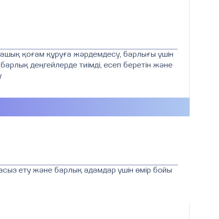
е ашық қоғам құруға жәрдемдесу, барлығы үшін
 барлық деңгейлерде тиімді, есеп беретін және
у
асыз ету және барлық адамдар үшін өмір бойы