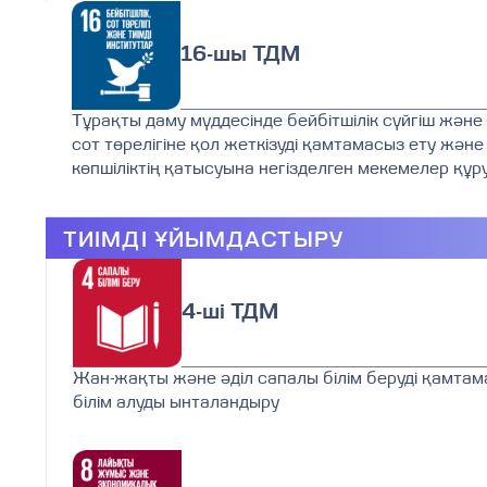
16-шы ТДМ
Тұрақты даму мүддесінде бейбітшілік сүйгіш жән
сот төрелігіне қол жеткізуді қамтамасыз ету және
көпшіліктің қатысуына негізделген мекемелер құр
ТИІМДІ ҰЙЫМДАСТЫРУ
4-ші ТДМ
Жан-жақты және әділ сапалы білім беруді қамтам
білім алуды ынталандыру