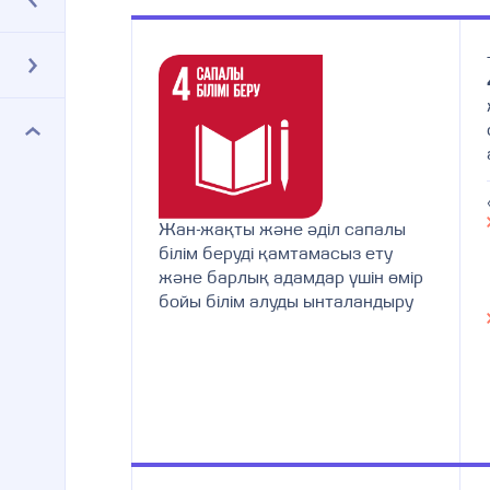
Жан-жақты және әділ сапалы
білім беруді қамтамасыз ету
және барлық адамдар үшін өмір
бойы білім алуды ынталандыру