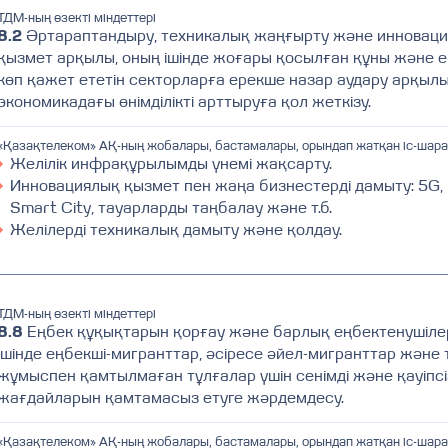
ТДМ-ның өзекті міндеттері
8.2
Әртараптандыру, техникалық жаңғырту және инновац
қызмет арқылы, оның ішінде жоғары қосылған құны және е
көп қажет ететін секторларға ерекше назар аудару арқыл
экономикадағы өнімділікті арттыруға қол жеткізу.
«Қазақтелеком» АҚ-ның жобалары, бастамалары, орындап жатқан іс-шар
Желілік инфрақұрылымды үнемі жақсарту.
Инновациялық қызмет пен жаңа бизнестерді дамыту: 5G, I
Smart City, тауарларды таңбалау және т.б.
Желілерді техникалық дамыту және қолдау.
ТДМ-ның өзекті міндеттері
8.8
Еңбек құқықтарын қорғау және барлық еңбектенушіле
ішінде еңбекші-мигранттар, әсіресе әйел-мигранттар және
жұмыспен қамтылмаған тұлғалар үшін сенімді және қауіпс
жағдайларын қамтамасыз етуге жәрдемдесу.
«Қазақтелеком» АҚ-ның жобалары, бастамалары, орындап жатқан іс-шар