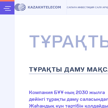
САПАҒА ИНВЕСТИЦИЯ САЛУ АР
ТҰРАҚТ
ТҰРАҚТЫ ДАМУ МАҚС
Компания БҰҰ-ның 2030 жылға
дейінгі тұрақты даму саласында
Жаһандық күн тәртібін қолдайды