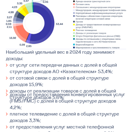
9
9
9
6
7
8
9
Наибольший удельный вес в 2024 году занимают
доходы:
от услуг сети передачи данных с долей в общей
структуре доходов АО «Казахтелеком» 53,4%;
от сотовой связи с долей в общей структуре
доходов 15,9%;
доходы от реализации товаров с долей в общей
доходы от предоставления конвергированных услуг
структуре доходов 5,6%;
(FMS/FMC) с долей в общей структуре доходов
4,2%;
платное телевидение с долей в общей структуре
доходов 3,3%;
от предоставления услуг местной телефонной