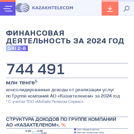
3
0
0
0
5
4
1
1
1
6
ФИНАНСОВАЯ
5
2
2
2
7
ДЕЯТЕЛЬНОСТЬ ЗА 2024 ГОД
GRI 2-6
6
3
3
3
8
0
7
4
4
4
9
1
8
5
5
5
2
5
млн тенге
консолидированные доходы от реализации услуг
9
6
6
6
3
по Группе компаний АО «Казахтелеком» за 2024 год
5
С учетом ТОО «Мобайл Телеком-Сервис».
7
7
7
4
СТРУКТУРА ДОХОДОВ ПО ГРУППЕ КОМПАНИЙ
8
8
8
5
АО «КАЗАХТЕЛЕКОМ»,
%